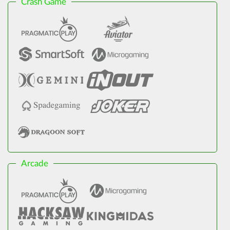
Crash Game
Arcade