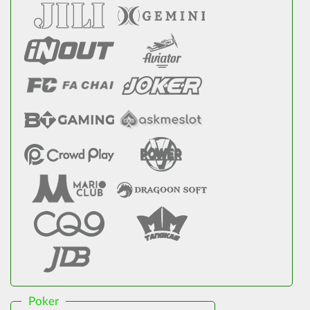
Poker