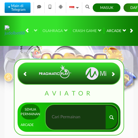
Main di
MASUK
DAF
Telegram
RACE
TOGEL
OLAHRAGA
CRASH GAME
ARCADE
PO
AVIATOR
SEMUA
PERMAINAN
ARCADE