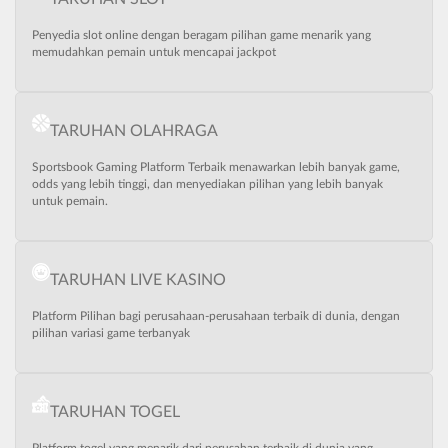
Penyedia slot online dengan beragam pilihan game menarik yang
memudahkan pemain untuk mencapai jackpot
TARUHAN OLAHRAGA
Sportsbook Gaming Platform Terbaik menawarkan lebih banyak game,
odds yang lebih tinggi, dan menyediakan pilihan yang lebih banyak
untuk pemain.
TARUHAN LIVE KASINO
Platform Pilihan bagi perusahaan-perusahaan terbaik di dunia, dengan
pilihan variasi game terbanyak
TARUHAN TOGEL
Platform togel yang menarik dari perusahan terbaik di dunia yang