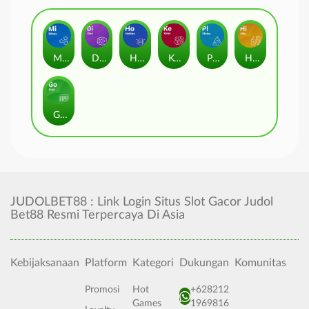
Mines
Dice
Hotline
Keno
Plinko
Hilo
Goal
JUDOLBET88 : Link Login Situs Slot Gacor Judol
Bet88 Resmi Terpercaya Di Asia
Kebijaksanaan
Platform
Kategori
Dukungan
Komunitas
Promosi
Hot
+628212
Games
1969816