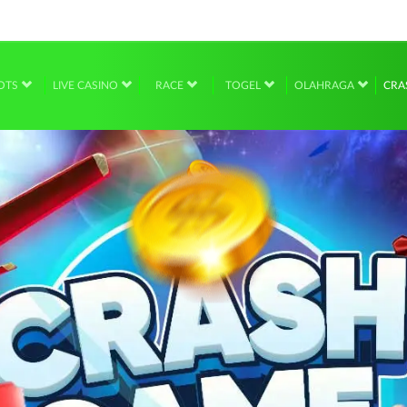
OTS
LIVE CASINO
RACE
TOGEL
OLAHRAGA
CRA