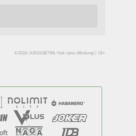
©2026 JUDOLBET88. Hak cipta dilindungi | 18+