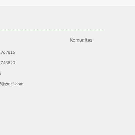
Komunitas
1969816
5743820
8
88@gmail.com