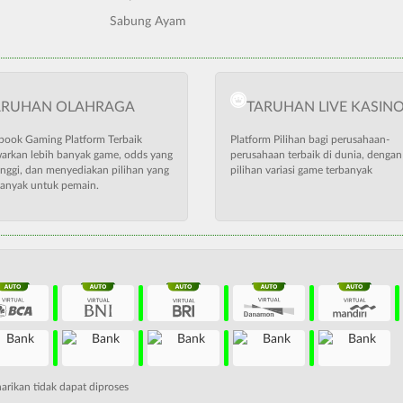
Sabung Ayam
ARUHAN OLAHRAGA
TARUHAN LIVE KASIN
book Gaming Platform Terbaik
Platform Pilihan bagi perusahaan-
rkan lebih banyak game, odds yang
perusahaan terbaik di dunia, dengan
tinggi, dan menyediakan pilihan yang
pilihan variasi game terbanyak
banyak untuk pemain.
arikan tidak dapat diproses