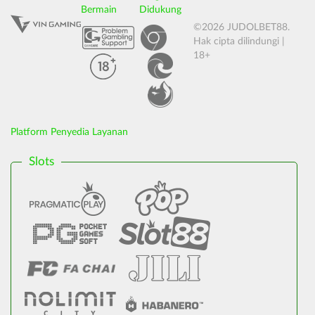
Bermain
Didukung
©2026 JUDOLBET88.
Hak cipta dilindungi |
18+
Platform Penyedia Layanan
Slots