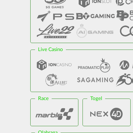
Live Casino
Race
Togel
Olahraga