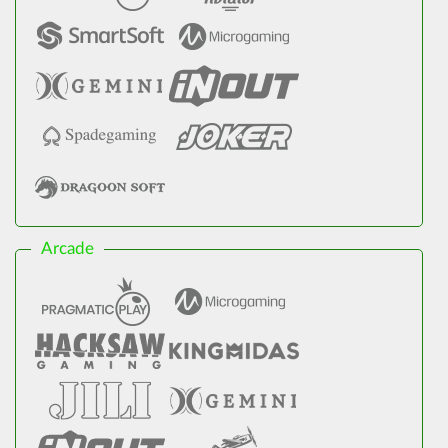
Arcade