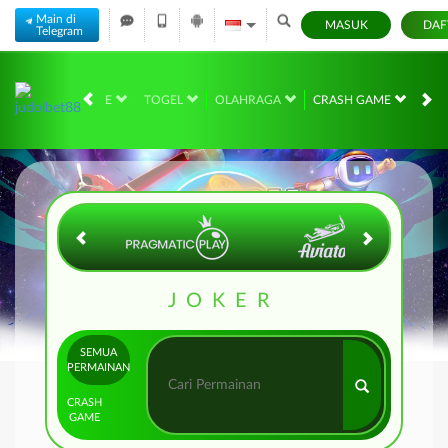
Main di
MASUK
DAF
Telegram
E CASINO
RACE
TOGEL
OLAHRAGA
CRASH GAME
AR
JOKER
SEMUA
PERMAINAN
CRASH
GAME