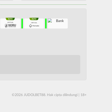
©2026 JUDOLBET88. Hak cipta dilindungi | 18+