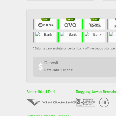
* Selama bank maintenance dan bank offline deposit dan pen
Deposit
Rata-rata 1 Menit
Bersertifikasi Dari
Tanggung Jawab Bermain