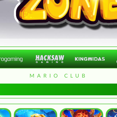
MARIO CLUB