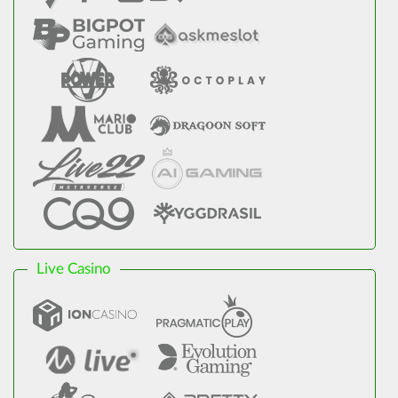
Live Casino