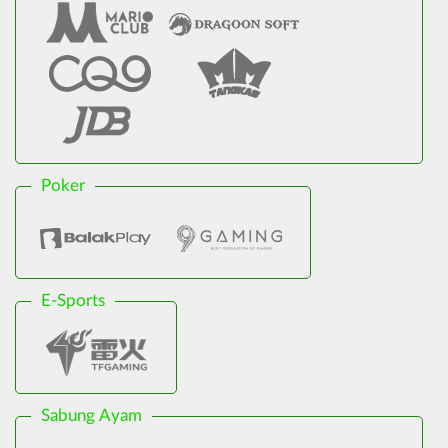
Poker
E-Sports
Sabung Ayam