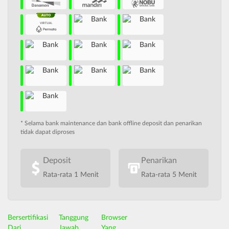
* Selama bank maintenance dan bank offline deposit dan penarikan
tidak dapat diproses
Deposit
Penarikan
Rata-rata 1 Menit
Rata-rata 5 Menit
Bersertifikasi
Tanggung
Browser
Dari
Jawab
Yang