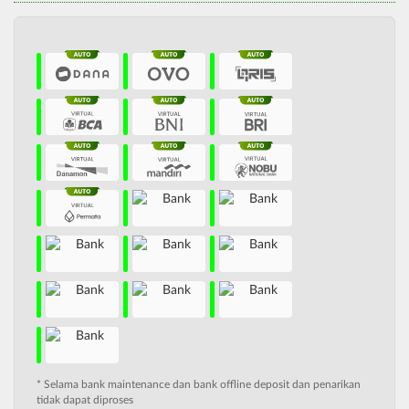
* Selama bank maintenance dan bank offline deposit dan penarikan
tidak dapat diproses