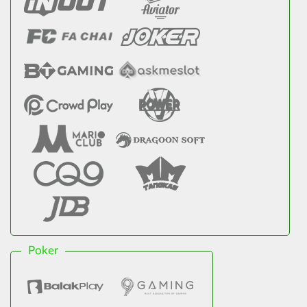
Poker