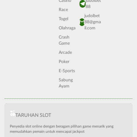
Casino
judolbet
88
Race
judolbet
Togel
88@gma
Olahraga
il.com
Crash
Game
Arcade
Poker
E-Sports
Sabung
Ayam
TARUHAN SLOT
Penyedia slot online dengan beragam pilihan game menarik yang
memudahkan pemain untuk mencapai jackpot