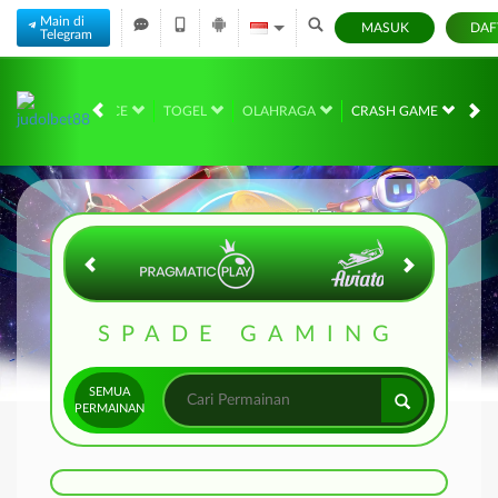
Main di
MASUK
DAF
Telegram
VE CASINO
RACE
TOGEL
OLAHRAGA
CRASH GAME
AR
SPADE GAMING
SEMUA
PERMAINAN