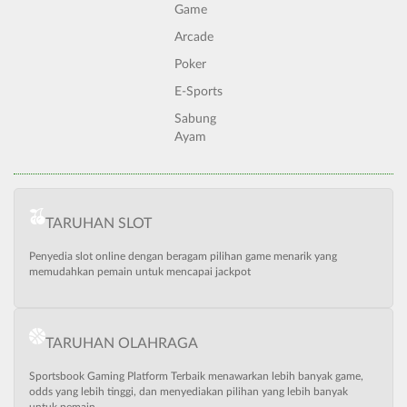
Game
Arcade
Poker
E-Sports
Sabung
Ayam
TARUHAN SLOT
Penyedia slot online dengan beragam pilihan game menarik yang
memudahkan pemain untuk mencapai jackpot
TARUHAN OLAHRAGA
Sportsbook Gaming Platform Terbaik menawarkan lebih banyak game,
odds yang lebih tinggi, dan menyediakan pilihan yang lebih banyak
untuk pemain.