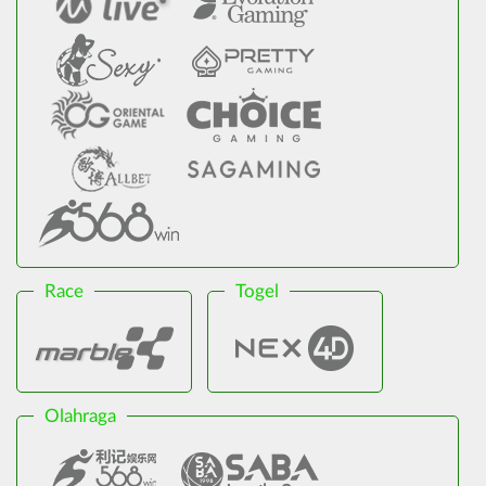
Race
Togel
Olahraga