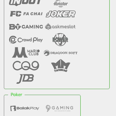
Poker