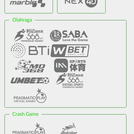
Olahraga
Crash Game