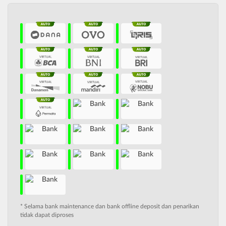
* Selama bank maintenance dan bank offline deposit dan penarikan
tidak dapat diproses