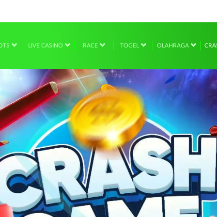
OTS
LIVE CASINO
RACE
TOGEL
OLAHRAGA
CRA