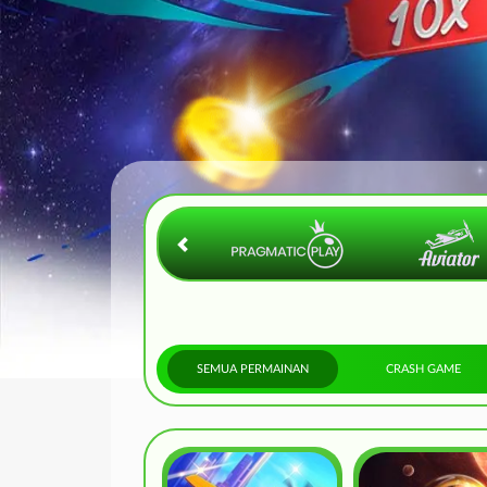
SEMUA PERMAINAN
CRASH GAME