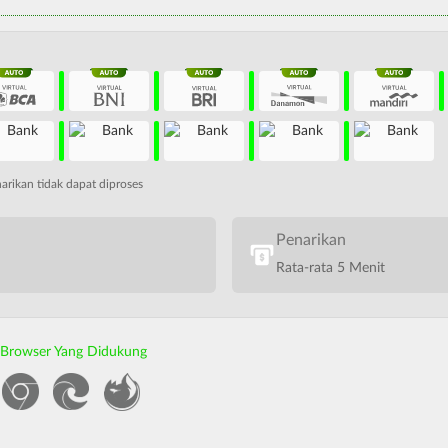
arikan tidak dapat diproses
Penarikan
Rata-rata 5 Menit
Browser Yang Didukung