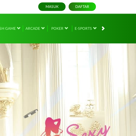
MASUK
DAFTAR
SH GAME
ARCADE
POKER
E-SPORTS
SABUNG AYAM