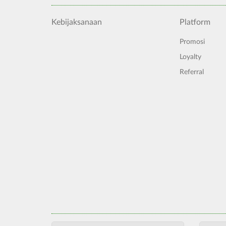
Kebijaksanaan
Platform
Promosi
Loyalty
Referral