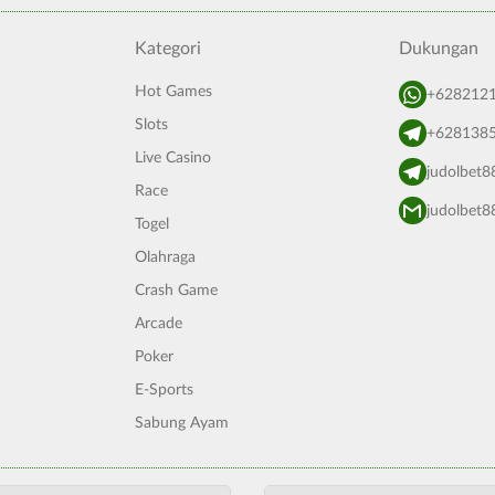
Kategori
Dukungan
Hot Games
+628212
Slots
+628138
Live Casino
judolbet8
Race
judolbet
Togel
Olahraga
Crash Game
Arcade
Poker
E-Sports
Sabung Ayam