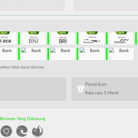
arikan tidak dapat diproses
Penarikan
Rata-rata 5 Menit
Browser Yang Didukung