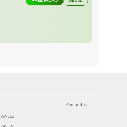
AMBIL PROMO
DETAIL
Komunitas
1969816
5743820