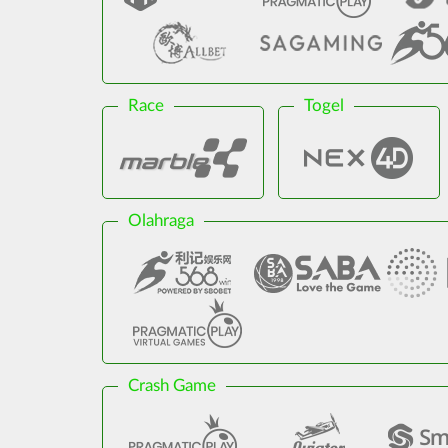
Race
Togel
Olahraga
Crash Game