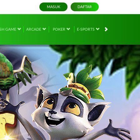
MASUK
DAFTAR
SH GAME
ARCADE
POKER
E-SPORTS
SABUNG AYAM