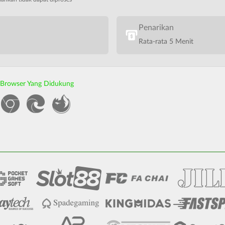
Penarikan
Rata-rata 5 Menit
Browser Yang Didukung