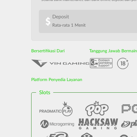
Deposit
Rata-rata 1 Menit
Bersertifikasi Dari
Tanggung Jawab Bermain
Platform Penyedia Layanan
Slots