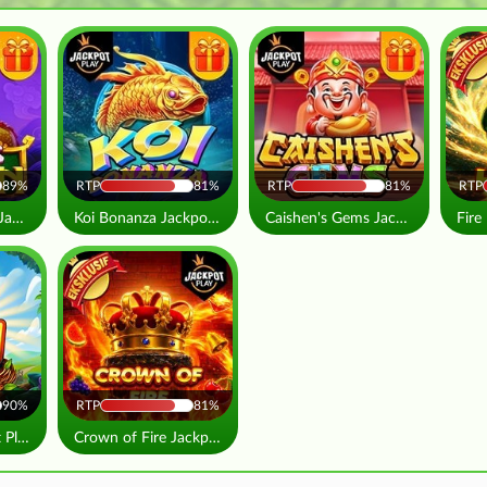
89%
RTP
81%
RTP
81%
RTP
Gates of Dragon Jackpot Play
Koi Bonanza Jackpot Play
Caishen's Gems Jackpot Play
90%
RTP
81%
Egg Rush Jackpot Play
Crown of Fire Jackpot Play